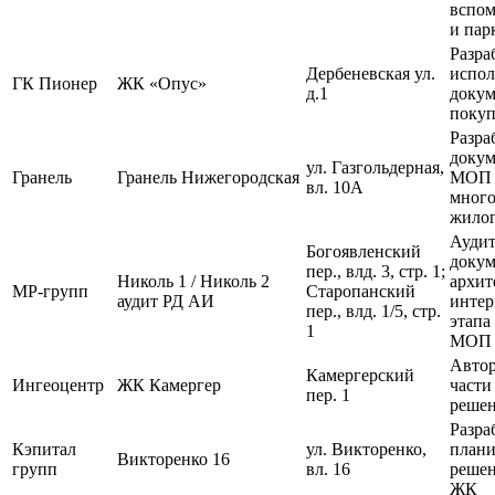
вспо
и пар
Разра
Дербеневская ул.
испол
ГК Пионер
ЖК «Опус»
д.1
докум
покуп
Разра
доку
ул. Газгольдерная,
Гранель
Гранель Нижегородская
МОП
вл. 10А
мног
жилог
Аудит
Богоявленский
доку
пер., влд. 3, стр. 1;
Николь 1 / Николь 2
архит
МР-групп
Старопанский
аудит РД АИ
интер
пер., влд. 1/5, стр.
этапа
1
МОП 
Автор
Камергерский
Ингеоцентр
ЖК Камергер
части
пер. 1
реше
Разра
Кэпитал
ул. Викторенко,
план
Викторенко 16
групп
вл. 16
решен
ЖК