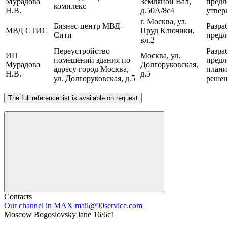
Мурадова
Земляной Вал,
предл
комплекс
Н.В.
д.50А/8с4
утвер
г. Москва, ул.
Бизнес-центр МВД-
Разра
МВД СТИС
Пруд Ключики,
Сити
пред
вл.2
Переустройство
Разра
ИП
Москва, ул.
помещений здания по
пред
Мурадова
Долгоруковская,
адресу город Москва,
план
Н.В.
д.5
ул. Долгоруковская, д.5
реше
The full reference list is available on request
Contacts
Our channel in MAX
mail@90service.com
Moscow Bogoslovsky lane 16/6c1