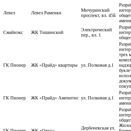
Разра
Мичуринский
интер
Левел
Левел Раменки
проспект, вл. 45Б
общег
амени
Разра
Электрический
Смайнэкс
ЖК Тишинский
интер
пер., вл. 1
общег
Разра
интер
трех 
компл
ГК Пионер
ЖК «Прайд» квартиры
ул. Полковая д.1
надзо
букле
испол
докум
покуп
Разра
ГК Пионер
ЖК «Прайд» Аменитис
ул. Полковая д.1
интер
амени
Разра
интер
общег
Жилог
Дербеневская ул.
ГК Пионер
ЖК «Опус»
Бизне