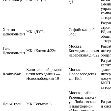
д.1
амени
упра
компа
автор
Разра
строи
Хаттон
Софийская наб.
ЖК «ДУО»
РД ин
Девелопмент
34с3
общег
автор
Москва,
Разра
Галс
ЖК «Космо 4/22»
Космодамианская
интер
Девелопмент
набережная д.4/22
общег
Разра
капит
Капитальный ремонт
Москва,
здани
Realty4Sale
нежилого здания —
Новослободская
интер
Новослободская 19
ул. 19с1
докум
МОП и
автор
Москва, район
Раменки, между
ул. Лобачевского
Разра
Дон-Строй
ЖК Событие 3
и платформой
и сис
«Матвеевское»,