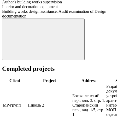
Author's building works supervision
Interior and decoration equipment
Building works design assistance. Audit examination of Design
documentation
Completed projects
Client
Project
Address
Разра
докум
Богоявленский
устро
пер., влд. 3, стр. 1;
архит
МР-групп
Николь 2
Старопанский
интер
пер., влд. 1/5, стр.
МОП э
1
отдел