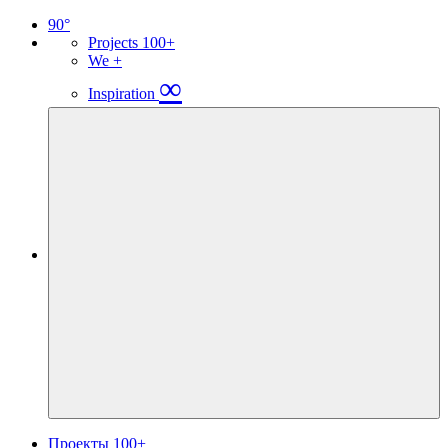
90°
Projects
100+
We
+
∞
Inspiration
Проекты
100+