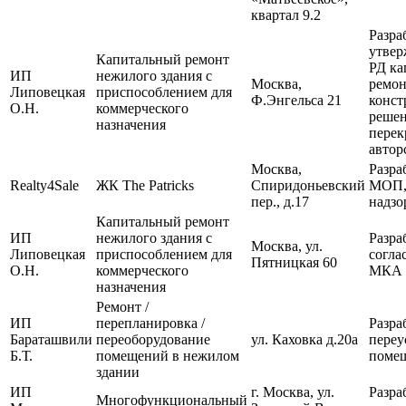
квартал 9.2
Разра
утвер
Капитальный ремонт
РД ка
ИП
нежилого здания с
Москва,
ремон
Липовецкая
приспособлением для
Ф.Энгельса 21
конст
О.Н.
коммерческого
решен
назначения
перек
автор
Москва,
Разра
Realty4Sale
ЖК The Patricks
Спиридоньевский
МОП,
пер., д.17
надзо
Капитальный ремонт
ИП
нежилого здания с
Разра
Москва, ул.
Липовецкая
приспособлением для
согла
Пятницкая 60
О.Н.
коммерческого
МКА
назначения
Ремонт /
ИП
перепланировка /
Разра
Бараташвили
переоборудование
ул. Каховка д.20а
переу
Б.Т.
помещений в нежилом
поме
здании
ИП
г. Москва, ул.
Разра
Многофункциональный