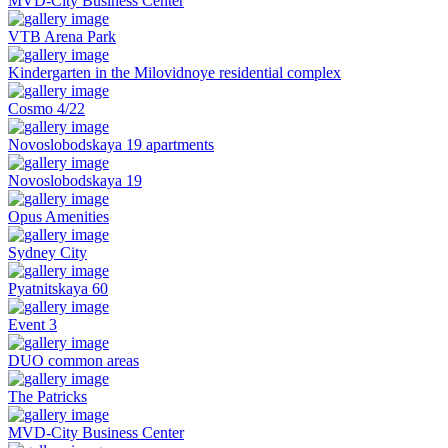
MVD-City Business Center
VTB Arena Park
Kindergarten in the Milovidnoye residential complex
Cosmo 4/22
Novoslobodskaya 19 apartments
Novoslobodskaya 19
Opus Amenities
Sydney City
Pyatnitskaya 60
Event 3
DUO common areas
The Patricks
MVD-City Business Center