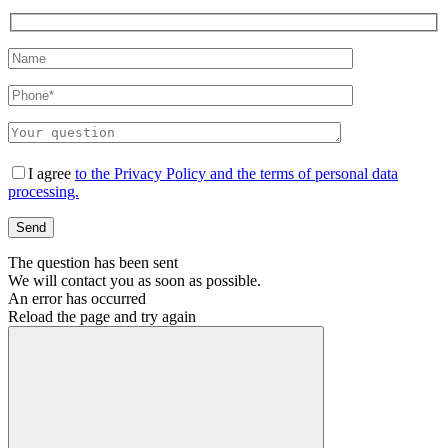
I agree
to the Privacy Policy and the terms of personal data
processing.
Оставьте это поле пустым.
The question has been sent
We will contact you as soon as possible.
An error has occurred
Reload the page and try again